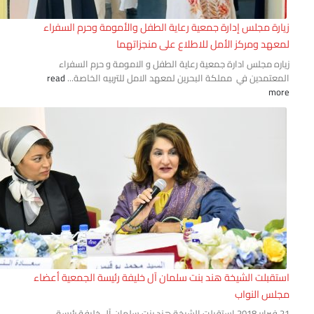
ارة مجلس إدارة جمعية رعاية الطفل والأمومة وحرم السفراء
عهد ومركز الأمل للاطلاع على منجزاتهما
اره مجلس ادارة جمعية رعاية الطفل و الامومة و حرم السفراء
معتمدين في مملكة البحرين لمعهد الامل للتربيه الخاصة...
read
mo
تقبلت الشيخة هند بنت سلمان آل خليفة رئيسة الجمعية أعضاء
لس النواب
21 فبراير 2018 استقبلت الشيخة هند بنت سلمان آل خليفة رئيسة