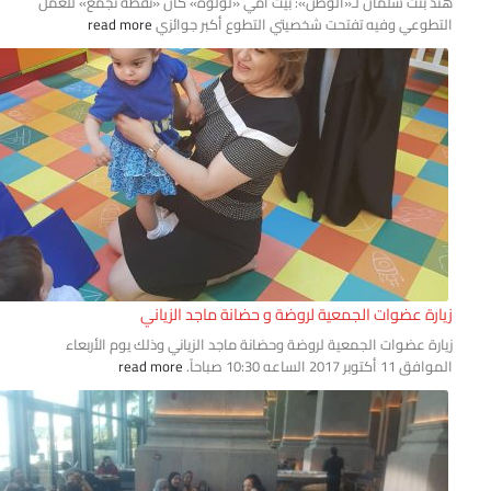
د بنت سلمان لـ«الوطن»: بيت أمي «لولوة» كان «نقطة تجمع» للعمل
تطوعي وفيه تفتحت شخصيتي التطوع أكبر جوائزي
read more
ارة عضوات الجمعية لروضة و حضانة ماجد الزياني‎
ارة عضوات الجمعية لروضة وحضانة ماجد الزياني وذلك يوم الأربعاء
1 أكتوبر 2017 الساعه 10:30 صباحاً.
read more